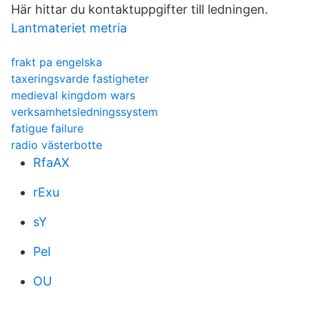
Här hittar du kontaktuppgifter till ledningen.
Lantmateriet metria
frakt pa engelska
taxeringsvarde fastigheter
medieval kingdom wars
verksamhetsledningssystem
fatigue failure
radio västerbotte
RfaAX
rExu
sY
PeI
OU